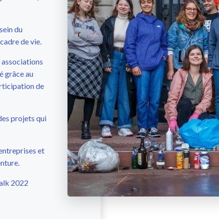
 sein du
 cadre de vie.
s associations
té grâce au
rticipation de
des projets qui
entreprises et
nture.
walk 2022